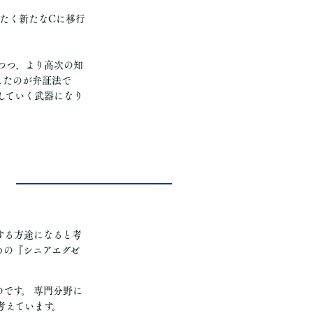
たく新たなCに移行
つつ、より高次の知
したのが弁証法で
していく武器になり
する方途になると考
めの
『シニアエグゼ
です。 専門分野に
考えています。