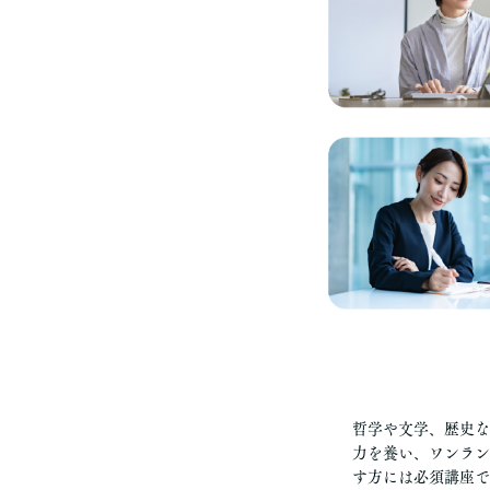
哲学や文学、歴史な
力を養い、ワンラン
す方には必須講座で