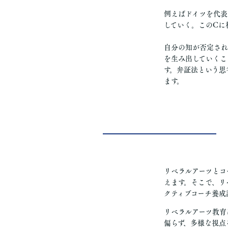
例えばドイツを代表
していく。このCに
自分の知が否定され
を生み出していくこ
す。弁証法という思
ます。
リベラルアーツとコ
えます。そこで、リ
クティブコーチ養成
リベラルアーツ教育
偏らず、多様な視点