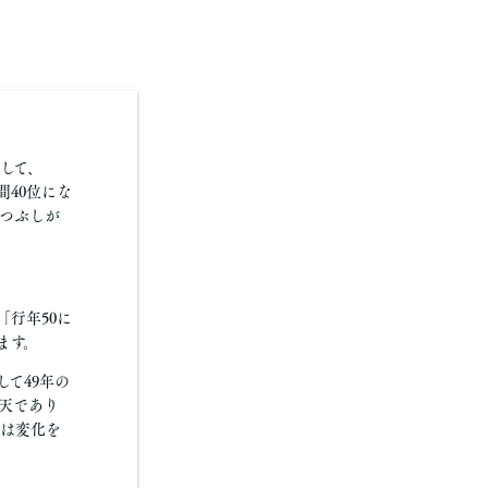
して、
間40位にな
つぶしが
行年50に
ます。
て49年の
そ天であり
りは変化を