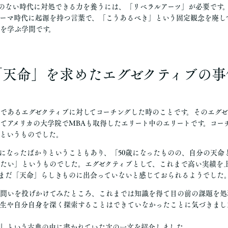
のない時代に対処できる力を養うには、「リベラルアーツ」が必要です
ーマ時代に起源を持つ言葉で、「こうあるべき」という固定観念を廃し
を学ぶ学問です。
「天命」を求めたエグゼクティブの事
であるエグゼクティブに対してコーチングした時のことです。そのエグゼ
てアメリカの大学院でMBAも取得したエリート中のエリートです。コー
というものでした。
歳になったばかりということもあり、「50歳になったものの、自分の天命
たい」というものでした。エグゼクティブとして、これまで高い実績を
まだ「天命」らしきものに出会っていないと感じておられるようでした
問いを投げかけてみたところ、これまでは知識を得て目の前の課題を処
生や自分自身を深く探索することはできていなかったことに気づきまし
』という古典の中に書かれていた次の一文を紹介しました。