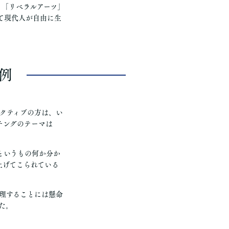
。「リベラルアーツ」
て現代人が自由に生
例
クティブの方は、い
チングのテーマは
というもの何か分か
上げてこられている
。
理することには懸命
た。