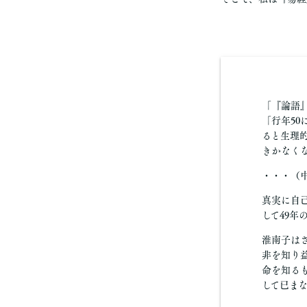
「『論語
「行年50
ると生理
きかなく
・・・（
真実に自
して49
淮南子はさ
非を知り
命を知る
して已ま