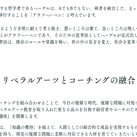
する哲学者であるヘーゲルは、AでもBでもない、両者を統合した、まっ
移行することを「アウフヘーベン」と呼んでいます。
るような矛盾に耐えて考え抜き、悪いところは棄て、良いところは残し
とがアウフヘーベンであり、そのための思考法としてヘーゲルが定式化
考法は、既存のルールや常識を疑い、世の中の見方を変え、社会を変革
リベラルアーツとコーチングの融合
ーチングを組み合わせることで、今日の複雑な時代、複雑な問題に対処
ベラルアーツ教育を取り入れた更なる高みを目指す経営者やコーチのた
講座』
を開催します。
は、「知識の獲得」を超えて、人間としての総合的な成長を実現するもの
を持ち、現実の複雑な問題に柔軟に対応できる人材を育てていきたいと