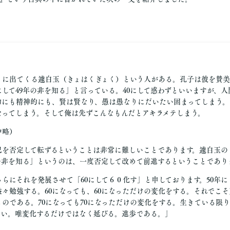
』に出てくる遽白玉（きょはくぎょく）という人がある。孔子は彼を賛美
にして49年の非を知る」と言っている。40にして惑わずといいますが、人
的にも精神的にも、賢は賢なり、愚は愚なりにだいたい固まってしまう。
なってしまう。そして俺は先ずこんなもんだとアキラメテしまう。
中略）
己を否定して転ずるということは非常に難しいことであります。遽白玉の「
年の非を知る」というのは、一度否定して改めて前進するということであり
らにそれを発展させて「60にして６０化す」と申しております。50年にし
益々勉強する。60になっても、60になっただけの変化をする。それでこ
ものである。70になっても70になっただけの変化をする。生きている限
ない。唯変化するだけではなく延びる。進歩である。」